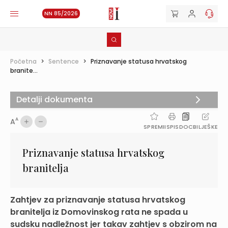
NN 85/2026
Početna
>
Sentence
>
Priznavanje statusa hrvatskog
branite...
Detalji dokumenta
A
A
SPREMI
ISPIS
DOC
BILJEŠKE
Priznavanje statusa hrvatskog
branitelja
Zahtjev za priznavanje statusa hrvatskog
branitelja iz Domovinskog rata ne spada u
sudsku nadležnost jer takav zahtjev s obzirom na