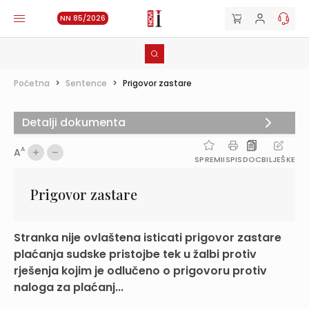
NN 85/2026
Početna
>
Sentence
>
Prigovor zastare
Detalji dokumenta
A
A
SPREMI
ISPIS
DOC
BILJEŠKE
Prigovor zastare
Stranka nije ovlaštena isticati prigovor zastare
plaćanja sudske pristojbe tek u žalbi protiv
rješenja kojim je odlučeno o prigovoru protiv
naloga za plaćanj...