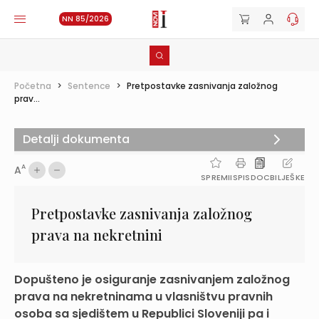
NN 85/2026
Početna
>
Sentence
>
Pretpostavke zasnivanja založnog
prav...
Detalji dokumenta
A
A
SPREMI
ISPIS
DOC
BILJEŠKE
Pretpostavke zasnivanja založnog
prava na nekretnini
Dopušteno je osiguranje zasnivanjem založnog
prava na nekretninama u vlasništvu pravnih
osoba sa sjedištem u Republici Sloveniji pa i