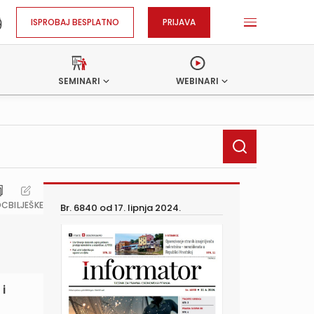
ISPROBAJ BESPLATNO
PRIJAVA
SEMINARI
WEBINARI
OC
BILJEŠKE
Br. 6840 od
17. lipnja 2024.
 i