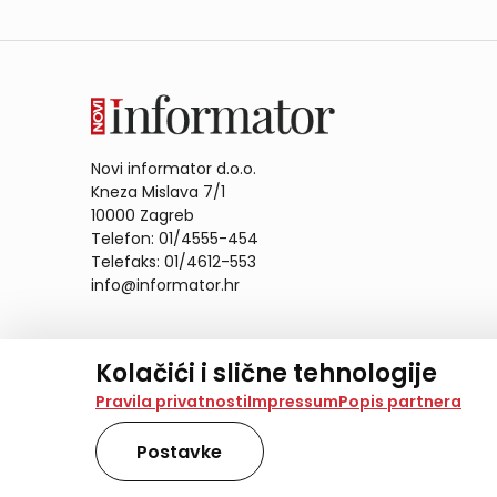
Novi informator d.o.o.
Kneza Mislava 7/1
10000 Zagreb
Telefon: 01/4555-454
Telefaks: 01/4612-553
info@informator.hr
PRATITE NAS:
Kolačići i slične tehnologije
Na našoj web stranici koristimo kolačiće i slične te
Pravila privatnosti
Impressum
Popis partnera
analiziramo promet na stranici te prikazujemo sadržaje
također koriste ove tehnologije.
Postavke
Odabirom opcije „Samo nužno“ prihvaćate samo one ko
obradu svih kolačića potrebnih za analitiku i marke