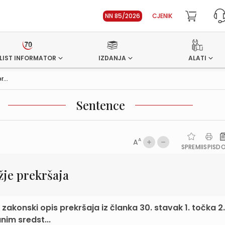
NN 85/2026
CJENIK
LIST INFORMATOR
IZDANJA
ALATI
...
Sentence
A
A
SPREMI
ISPIS
D
žje prekršaja
zakonski opis prekršaja iz članka 30. stavak 1. točka 2.
im sredst...