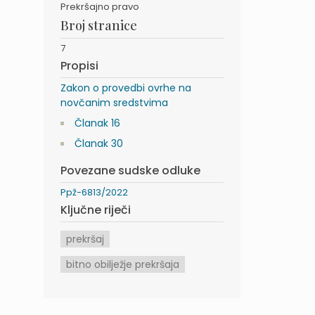
Prekršajno pravo
Broj stranice
7
Propisi
Zakon o provedbi ovrhe na
novčanim sredstvima
Članak 16
Članak 30
Povezane sudske odluke
Ppž-6813/2022
Ključne riječi
prekršaj
bitno obilježje prekršaja