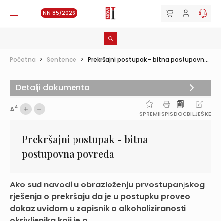
NN 85/2026
Početna
>
Sentence
>
Prekršajni postupak - bitna postupovn...
Detalji dokumenta
A
A
SPREMI
ISPIS
DOC
BILJEŠKE
Prekršajni postupak - bitna
postupovna povreda
Ako sud navodi u obrazloženju prvostupanjskog
rješenja o prekršaju da je u postupku proveo
dokaz uvidom u zapisnik o alkoholiziranosti
okrivljenika koji je o...