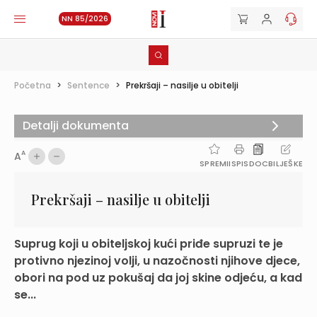
NN 85/2026
Početna
>
Sentence
>
Prekršaji – nasilje u obitelji
Detalji dokumenta
A
A
SPREMI
ISPIS
DOC
BILJEŠKE
Prekršaji – nasilje u obitelji
Suprug koji u obiteljskoj kući priđe supruzi te je
protivno njezinoj volji, u nazočnosti njihove djece,
obori na pod uz pokušaj da joj skine odjeću, a kad
se...