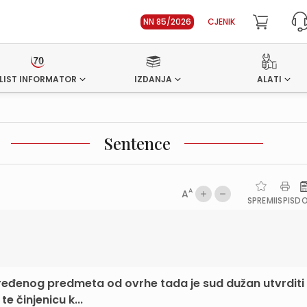
NN 85/2026
CJENIK
LIST INFORMATOR
IZDANJA
ALATI
Sentence
A
A
SPREMI
ISPIS
D
dređenog predmeta od ovrhe tada je sud dužan utvrditi
e činjenicu k...