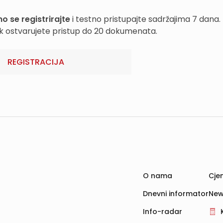
o se registrirajte
i testno pristupajte sadržajima 7 dana.
k ostvarujete pristup do 20 dokumenata.
REGISTRACIJA
O nama
Cjen
Dnevni informator
New
Info-radar