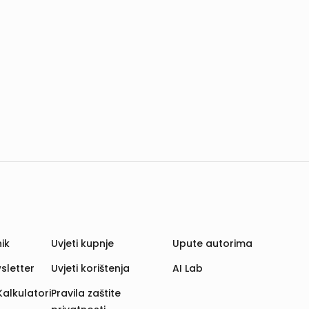
ik
Uvjeti kupnje
Upute autorima
sletter
Uvjeti korištenja
AI Lab
Kalkulatori
Pravila zaštite