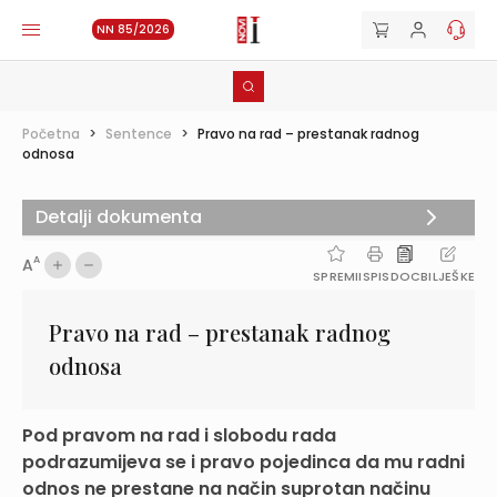
NN 85/2026
Početna
>
Sentence
>
Pravo na rad – prestanak radnog
odnosa
Detalji dokumenta
A
A
SPREMI
ISPIS
DOC
BILJEŠKE
Pravo na rad – prestanak radnog
odnosa
Pod pravom na rad i slobodu rada
podrazumijeva se i pravo pojedinca da mu radni
odnos ne prestane na način suprotan načinu