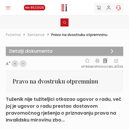
NN 85/2026
Početna
>
Sentence
>
Pravo na dvostruku otpremninu
Detalji dokumenta
A
A
SPREMI
ISPIS
DOC
BILJEŠKE
Pravo na dvostruku otpremninu
Tuženik nije tužiteljici otkazao ugovor o radu, već
joj je ugovor o radu prestao dostavom
pravomoćnog rješenja o priznavanju prava na
invalidsku mirovinu zbo...