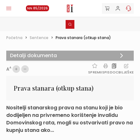
NN 85/2026
Početna
>
Sentence
>
Prava stanara (otkup stana)
Detalji dokumenta
A
A
SPREMI
ISPIS
DOC
BILJEŠKE
Prava stanara (otkup stana)
Nositelji stanarskog prava na stanu koji je bio
dodijeljen na privremeno korištenje invalidu
Domovinskog rata, mogli su ostvarivati pravo na
kupnju stana ako...