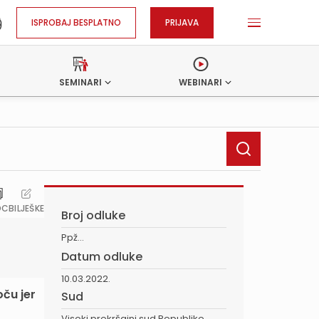
ISPROBAJ BESPLATNO
PRIJAVA
SEMINARI
WEBINARI
OC
BILJEŠKE
Broj odluke
Ppž...
Datum odluke
10.03.2022.
oču jer
Sud
Visoki prekršajni sud Republike