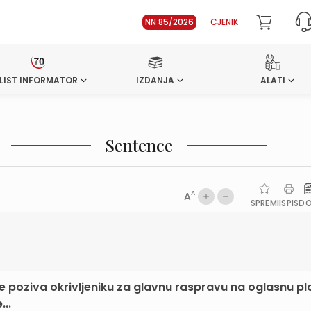
NN 85/2026
CJENIK
LIST INFORMATOR
IZDANJA
ALATI
Sentence
A
A
SPREMI
ISPIS
D
je poziva okrivljeniku za glavnu raspravu na oglasnu pl
...