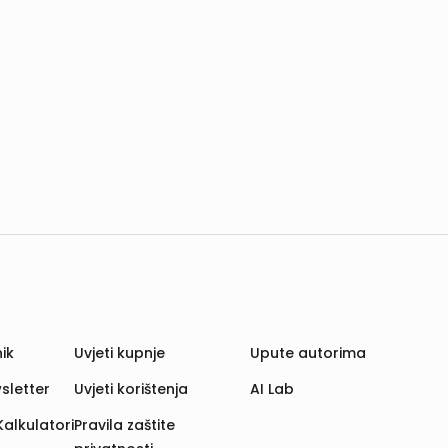
ik
Uvjeti kupnje
Upute autorima
sletter
Uvjeti korištenja
AI Lab
Kalkulatori
Pravila zaštite