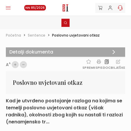
NN 85/2026
Početna
>
Sentence
>
Poslovno uvjetovani otkaz
Detalji dokumenta
A
A
SPREMI
ISPIS
DOC
BILJEŠKE
Poslovno uvjetovani otkaz
Kad je utvrđeno postojanje razloga na kojima se
temelji poslovno uvjetovani otkaz (višak
radnika), okolnosti zbog kojih su nastali ti razlozi
(nenamjensko tr...