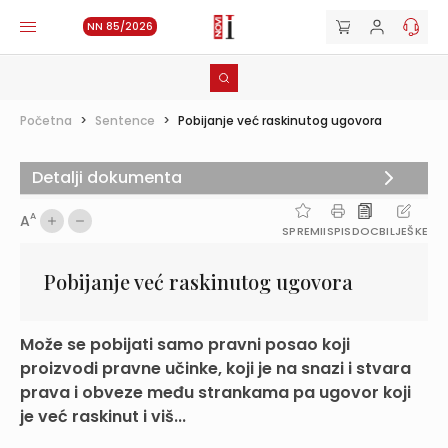
NN 85/2026
Početna
>
Sentence
>
Pobijanje već raskinutog ugovora
Detalji dokumenta
A
A
SPREMI
ISPIS
DOC
BILJEŠKE
Pobijanje već raskinutog ugovora
Može se pobijati samo pravni posao koji
proizvodi pravne učinke, koji je na snazi i stvara
prava i obveze među strankama pa ugovor koji
je već raskinut i viš...