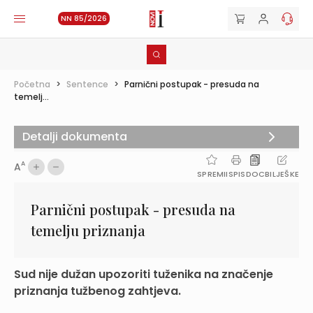
NN 85/2026
Početna
>
Sentence
>
Parnični postupak - presuda na
temelj...
Detalji dokumenta
A
A
SPREMI
ISPIS
DOC
BILJEŠKE
Parnični postupak - presuda na
temelju priznanja
Sud nije dužan upozoriti tuženika na značenje
priznanja tužbenog zahtjeva.