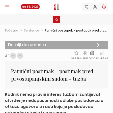
NN 85/2026
Početna
>
Sentence
>
Parnični postupak – postupak pred prv...
Detalji dokumenta
A
A
SPREMI
ISPIS
DOC
BILJEŠKE
Parnični postupak – postupak pred
prvostupanjskim sudom – tužba
Radnik nema pravni interes tužbom zahtijevati
utvrđenje nedopuštenosti odluke poslodavca o
otkazu ugovora o radu koju je poslodavac
naknadno stavio izvan snage