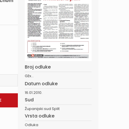
ničnom
Broj odluke
Gžx...
Datum odluke
16.01.2010.
Sud
Županijski sud Split
Vrsta odluke
Odluka