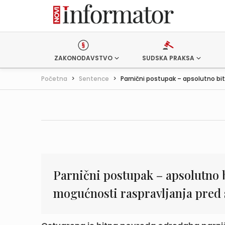
ZAKONODAVSTVO
SUDSKA PRAKSA
Početna
>
Sentence
>
Parnični postupak – apsolutno bitn
Parnični postupak – apsolutno 
mogućnosti raspravljanja pre