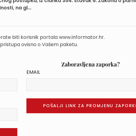
nog postupka, iz članka 354. stavak 6. Zakona o par
osti, na gl...
rate biti korisnik portala www.informator.hr.
 pristupa ovisno o Vašem paketu.
Zaboravljena zaporka?
EMAIL