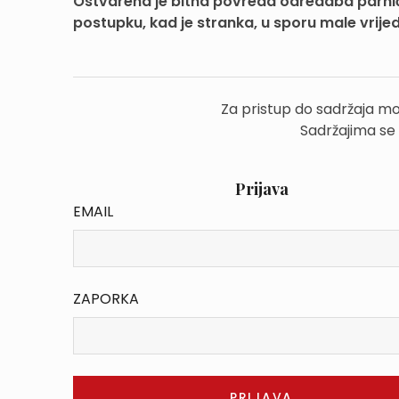
Ostvarena je bitna povreda odredaba parnič
postupku, kad je stranka, u sporu male vrijedn
Za pristup do sadržaja mo
Sadržajima se
Prijava
EMAIL
ZAPORKA