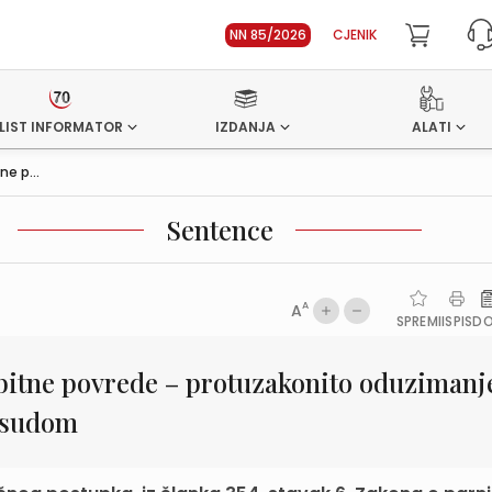
NN 85/2026
CJENIK
LIST INFORMATOR
IZDANJA
ALATI
e p...
Sentence
A
A
SPREMI
ISPIS
D
bitne povrede – protuzakonito oduzimanj
d sudom