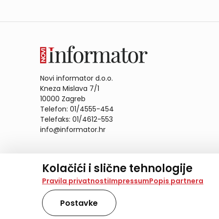
Novi informator d.o.o.
Kneza Mislava 7/1
10000 Zagreb
Telefon: 01/4555-454
Telefaks: 01/4612-553
info@informator.hr
PRATITE NAS:
Kolačići i slične tehnologije
Na našoj web stranici koristimo kolačiće i slične te
Pravila privatnosti
Impressum
Popis partnera
analiziramo promet na stranici te prikazujemo sadržaje
također koriste ove tehnologije.
Postavke
Odabirom opcije „Samo nužno“ prihvaćate samo one ko
obradu svih kolačića potrebnih za analitiku i marke