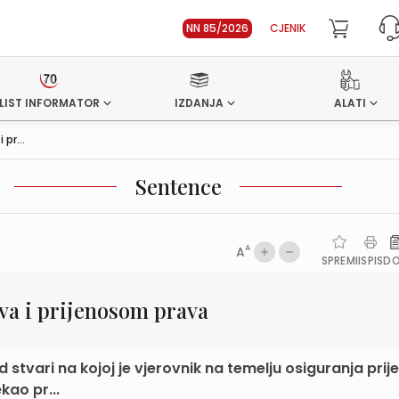
NN 85/2026
CJENIK
LIST INFORMATOR
IZDANJA
ALATI
pr...
Sentence
A
A
SPREMI
ISPIS
D
va i prijenosom prava
stvari na kojoj je vjerovnik na temelju osiguranja pri
kao pr...