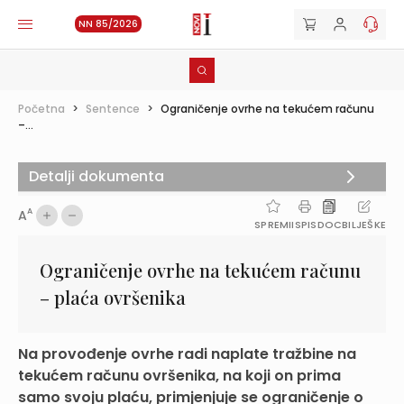
NN 85/2026
Početna
>
Sentence
>
Ograničenje ovrhe na tekućem računu
–...
Detalji dokumenta
A
A
SPREMI
ISPIS
DOC
BILJEŠKE
Ograničenje ovrhe na tekućem računu
– plaća ovršenika
Na provođenje ovrhe radi naplate tražbine na
tekućem računu ovršenika, na koji on prima
samo svoju plaću, primjenjuje se ograničenje o