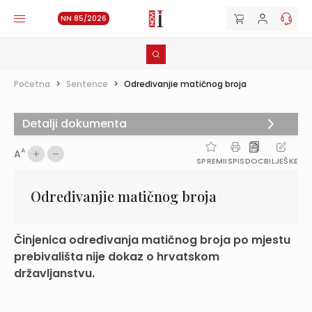
NN 85/2026
Početna
>
Sentence
>
Određivanjie matičnog broja
Detalji dokumenta
A
A
SPREMI
ISPIS
DOC
BILJEŠKE
Određivanjie matičnog broja
Činjenica određivanja matičnog broja po mjestu
prebivališta nije dokaz o hrvatskom
državljanstvu.