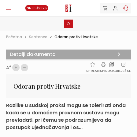
NN 85/2026
Početna
>
Sentence
>
Odoran protiv Hrvatske
Detalji dokumenta
A
A
SPREMI
ISPIS
DOC
BILJEŠKE
Odoran protiv Hrvatske
Razlike u sudskoj praksi mogu se tolerirati onda
kada se u domaćem pravnom sustavu mogu
prevladati, pri čemu se podrazumijeva da
postupak ujednačavanja i os...