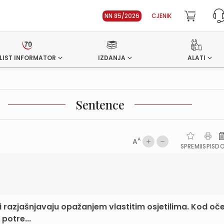
NN 85/2026
CJENIK
LIST INFORMATOR
IZDANJA
ALATI
Sentence
A
A
SPREMI
ISPIS
D
i razjašnjavaju opažanjem vlastitim osjetilima. Kod oč
potre...