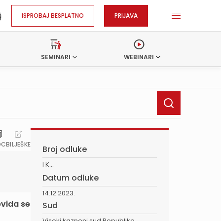
ISPROBAJ BESPLATNO
PRIJAVA
SEMINARI
WEBINARI
OC
BILJEŠKE
Broj odluke
I K...
Datum odluke
14.12.2023.
evida se
Sud
Visoki kazneni sud Republike