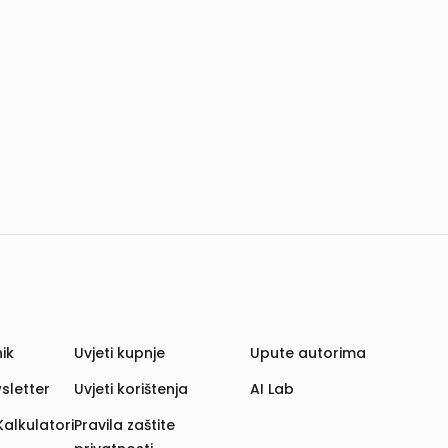
ik
Uvjeti kupnje
Upute autorima
sletter
Uvjeti korištenja
AI Lab
Kalkulatori
Pravila zaštite