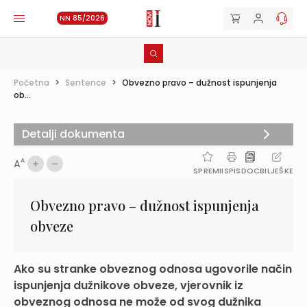
NN 85/2026
Početna
>
Sentence
>
Obvezno pravo – dužnost ispunjenja
ob...
Detalji dokumenta
A
A
SPREMI
ISPIS
DOC
BILJEŠKE
Obvezno pravo – dužnost ispunjenja
obveze
Ako su stranke obveznog odnosa ugovorile način
ispunjenja dužnikove obveze, vjerovnik iz
obveznog odnosa ne može od svog dužnika