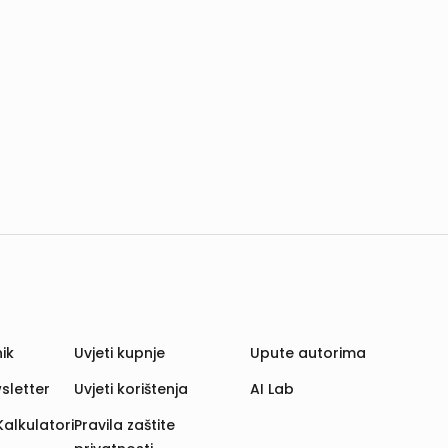
ik
Uvjeti kupnje
Upute autorima
sletter
Uvjeti korištenja
AI Lab
Kalkulatori
Pravila zaštite