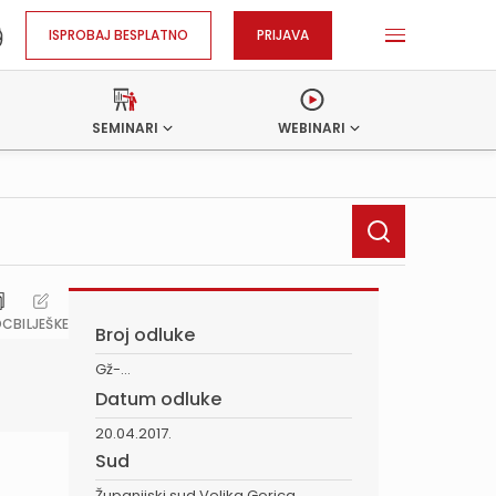
ISPROBAJ BESPLATNO
PRIJAVA
SEMINARI
WEBINARI
OC
BILJEŠKE
Broj odluke
Gž-...
Datum odluke
20.04.2017.
Sud
Županijski sud Velika Gorica