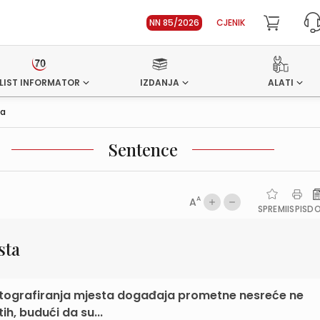
NN 85/2026
CJENIK
LIST INFORMATOR
IZDANJA
ALATI
ta
Sentence
A
A
SPREMI
ISPIS
D
sta
u fotografiranja mjesta događaja prometne nesreće ne
ih, budući da su...