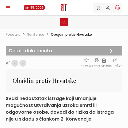
NN 85/2026
Početna
>
Sentence
>
Obajdin protiv Hrvatske
Detalji dokumenta
A
A
SPREMI
ISPIS
DOC
BILJEŠKE
Obajdin protiv Hrvatske
Svaki nedostatak istrage koji umanjuje
mogućnost utvrđivanja uzroka smrti ili
odgovorne osobe, dovodi do rizika da istraga
nije u skladu s člankom 2. Konvencije