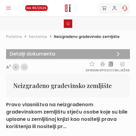
NN 85/2026
Početna
>
Sentence
>
Neizgrađeno građevinsko zemljište
Detalji dokumenta
A
A
SPREMI
ISPIS
DOC
BILJEŠKE
Neizgrađeno građevinsko zemljište
Pravo vlasništva na neizgrađenom
građevinskom zemljištu stječu osobe koje su bile
upisane u zemljišnoj knjizi kao nositelji prava
korištenja ili nositelji pr...