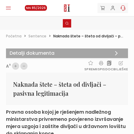
NN 85/2026
Početna
>
Sentence
>
Naknada štete – šteta od divljači – p...
Detalji dokumenta
A
A
SPREMI
ISPIS
DOC
BILJEŠKE
Naknada štete – šteta od divljači –
pasivna legitimacija
Pravna osoba kojoj je rješenjem nadležnog
ministarstva privremeno povjereno izvršavanje
mjera uzgoja i zaštite divljači u državnom lovištu
do sklapanja konce...