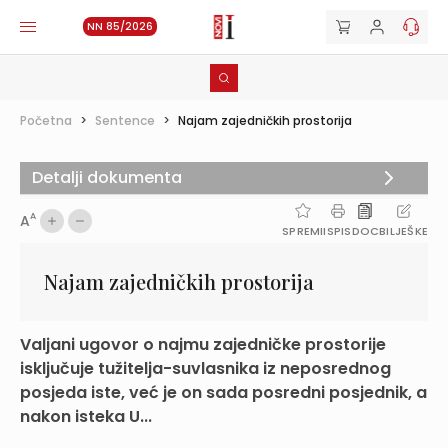
NN 85/2026
Početna
>
Sentence
>
Najam zajedničkih prostorija
Detalji dokumenta
A
A
SPREMI
ISPIS
DOC
BILJEŠKE
Najam zajedničkih prostorija
Valjani ugovor o najmu zajedničke prostorije
isključuje tužitelja-suvlasnika iz neposrednog
posjeda iste, već je on sada posredni posjednik, a
nakon isteka U...