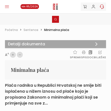
NN 85/2026
Početna
>
Sentence
>
Minimalna plaća
Detalji dokumenta
A
A
SPREMI
ISPIS
DOC
BILJEŠKE
Minimalna plaća
Plaća radnika u Republici Hrvatskoj ne smije biti
isplaćena u nižem iznosu od plaće koja je
propisana Zakonom o minimalnoj plaći koji se
primjenjuje na sve z...