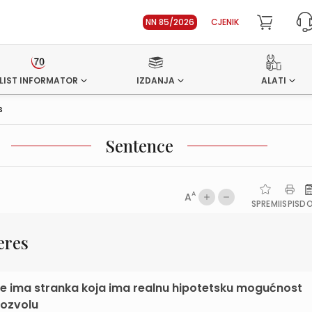
NN 85/2026
CJENIK
LIST INFORMATOR
IZDANJA
ALATI
s
Sentence
A
A
SPREMI
ISPIS
D
eres
ole ima stranka koja ima realnu hipotetsku mogućnost
dozvolu