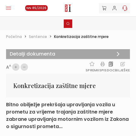
NN 85/2026
Početna
>
Sentence
>
Konkretizacija zaštitne mjere
Detalji dokumenta
A
A
SPREMI
ISPIS
DOC
BILJEŠKE
Konkretizacija zaštitne mjere
Bitno obilježje prekršaja upravljanja vozila u
prometu za vrijeme trajanja zaštitne mjere
zabrane upravljanja motornim vozilom iz Zakona
o sigurnosti prometa...