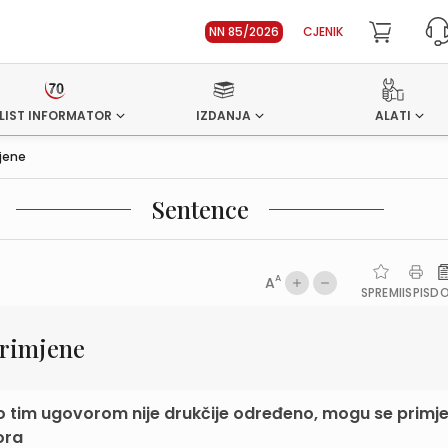
NN 85/2026
CJENIK
LIST INFORMATOR
IZDANJA
ALATI
mjene
Sentence
A
A
SPREMI
ISPIS
D
primjene
 tim ugovorom nije drukčije određeno, mogu se primje
ora