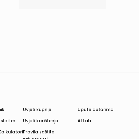
ik
Uvjeti kupnje
Upute autorima
sletter
Uvjeti korištenja
AI Lab
Kalkulatori
Pravila zaštite