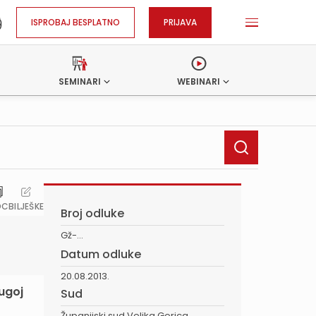
ISPROBAJ BESPLATNO
PRIJAVA
SEMINARI
WEBINARI
OC
BILJEŠKE
Broj odluke
Gž-...
Datum odluke
20.08.2013.
rugoj
Sud
Županijski sud Velika Gorica