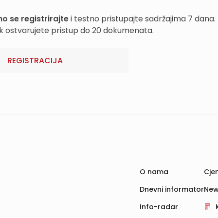
o se registrirajte
i testno pristupajte sadržajima 7 dana.
k ostvarujete pristup do 20 dokumenata.
REGISTRACIJA
O nama
Cjen
Dnevni informator
New
Info-radar