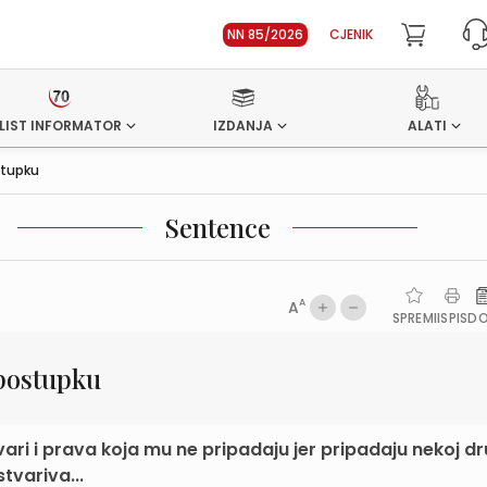
NN 85/2026
CJENIK
LIST INFORMATOR
IZDANJA
ALATI
stupku
Sentence
A
A
SPREMI
ISPIS
D
 postupku
ari i prava koja mu ne pripadaju jer pripadaju nekoj d
tvariva...