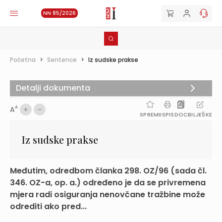
NN 85/2026
Početna
>
Sentence
>
Iz sudske prakse
Detalji dokumenta
A
A
SPREMI
ISPIS
DOC
BILJEŠKE
Iz sudske prakse
Međutim, odredbom članka 298. OZ/96 (sada čl.
346. OZ-a, op. a.) određeno je da se privremena
mjera radi osiguranja nenovčane tražbine može
odrediti ako pred...