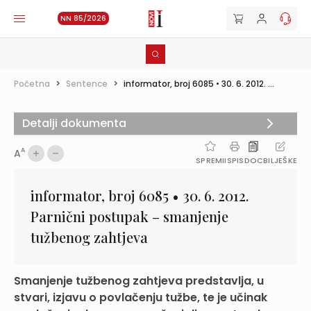
NN 85/2026
Početna
>
Sentence
>
informator, broj 6085 • 30. 6. 2012. ...
Detalji dokumenta
A
A
SPREMI
ISPIS
DOC
BILJEŠKE
informator, broj 6085 • 30. 6. 2012.
Parnični postupak – smanjenje
tužbenog zahtjeva
Smanjenje tužbenog zahtjeva predstavlja, u
stvari, izjavu o povlačenju tužbe, te je učinak