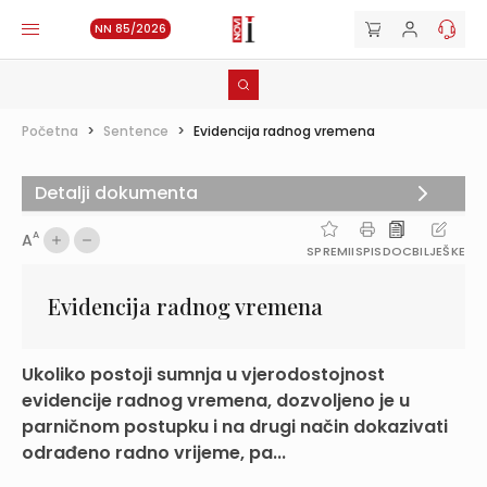
NN 85/2026
Početna
>
Sentence
>
Evidencija radnog vremena
Detalji dokumenta
A
A
SPREMI
ISPIS
DOC
BILJEŠKE
Evidencija radnog vremena
Ukoliko postoji sumnja u vjerodostojnost
evidencije radnog vremena, dozvoljeno je u
parničnom postupku i na drugi način dokazivati
odrađeno radno vrijeme, pa...