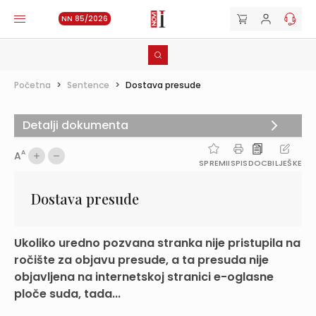
NN 85/2026
Početna
>
Sentence
>
Dostava presude
Detalji dokumenta
A
A
SPREMI
ISPIS
DOC
BILJEŠKE
Dostava presude
Ukoliko uredno pozvana stranka nije pristupila na
ročište za objavu presude, a ta presuda nije
objavljena na internetskoj stranici e-oglasne
ploče suda, tada...