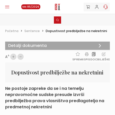
NN 85/2026
Početna
>
Sentence
>
Dopustivost predbilježbe na nekretnini
Detalji dokumenta
A
A
SPREMI
ISPIS
DOC
BILJEŠKE
Dopustivost predbilježbe na nekretnini
Ne postoje zapreke da se i na temelju
nepravomoćne sudske presude izvrši
predbilježba prava vlasništva predlagatelja na
predmetnoj nekretnini