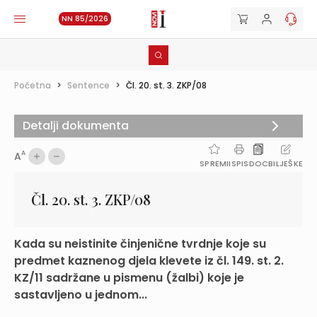
NN 85/2026
Početna
>
Sentence
>
Čl. 20. st. 3. ZKP/08
Detalji dokumenta
A
A
SPREMI
ISPIS
DOC
BILJEŠKE
Čl. 20. st. 3. ZKP/08
Kada su neistinite činjenične tvrdnje koje su
predmet kaznenog djela klevete iz čl. 149. st. 2.
KZ/11 sadržane u pismenu (žalbi) koje je
sastavljeno u jednom...