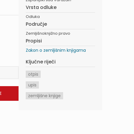
Vrsta odluke
Odluka
Područje
Zemljišnoknjižno pravo
Propisi
Zakon o zemljišnim knjigama
Ključne riječi
otpis
upis
zemljišne knjige