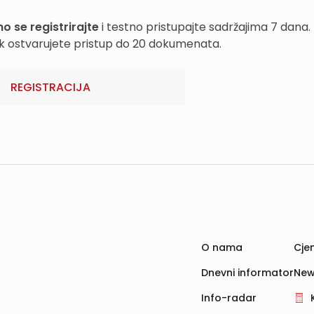
o se registrirajte
i testno pristupajte sadržajima 7 dana.
k ostvarujete pristup do 20 dokumenata.
REGISTRACIJA
O nama
Cjen
Dnevni informator
New
Info-radar