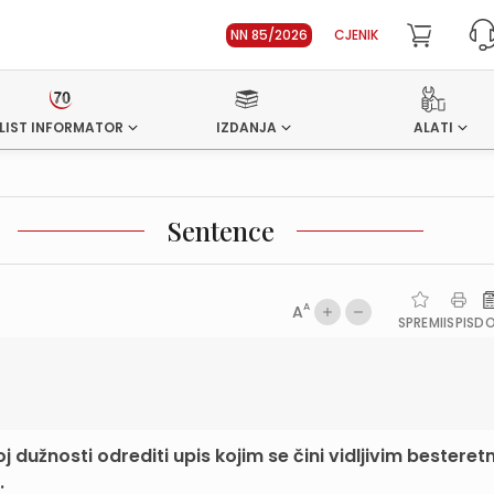
NN 85/2026
CJENIK
LIST INFORMATOR
IZDANJA
ALATI
Sentence
A
A
SPREMI
ISPIS
D
j dužnosti odrediti upis kojim se čini vidljivim besteretn
.