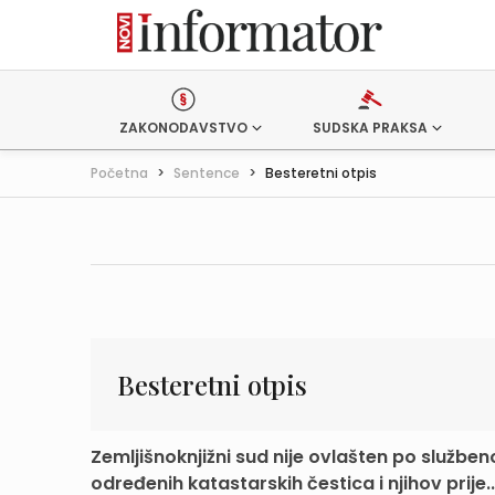
ZAKONODAVSTVO
SUDSKA PRAKSA
Početna
>
Sentence
>
Besteretni otpis
Besteretni otpis
Zemljišnoknjižni sud nije ovlašten po službeno
određenih katastarskih čestica i njihov prije..