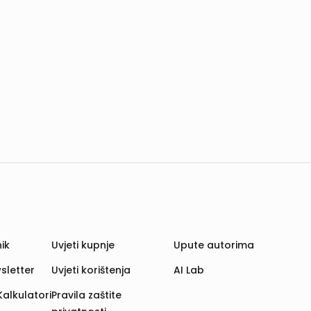
ik
Uvjeti kupnje
Upute autorima
sletter
Uvjeti korištenja
AI Lab
Kalkulatori
Pravila zaštite