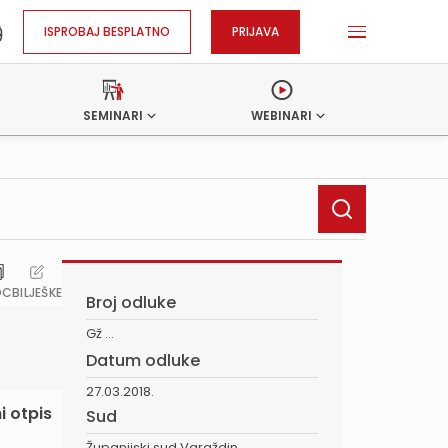
ISPROBAJ BESPLATNO
PRIJAVA
SEMINARI
WEBINARI
OC
BILJEŠKE
Broj odluke
Gž ...
Datum odluke
27.03.2018.
i otpis
Sud
Županijski sud Varaždin