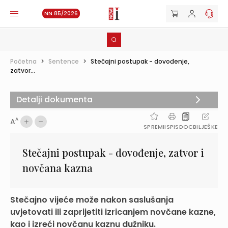
NN 85/2026
Početna
>
Sentence
>
Stečajni postupak - dovođenje,
zatvor...
Detalji dokumenta
A
A
SPREMI
ISPIS
DOC
BILJEŠKE
Stečajni postupak - dovođenje, zatvor i
novčana kazna
Stečajno vijeće može nakon saslušanja
uvjetovati ili zaprijetiti izricanjem novčane kazne,
kao i izreći novčanu kaznu dužniku.