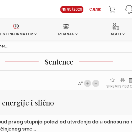
NN 85/2026
CJENIK
LIST INFORMATOR
IZDANJA
ALATI
er...
Sentence
A
A
SPREMI
ISPIS
D
 energije i slično
sud prvog stupnja polazi od utvrđenja da u odnosu na
činjenog sme...