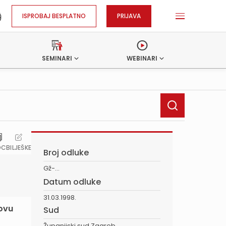
ISPROBAJ BESPLATNO
PRIJAVA
SEMINARI
WEBINARI
OC
BILJEŠKE
Broj odluke
Gž-...
Datum odluke
31.03.1998.
 ovu
Sud
Županijski sud Zagreb