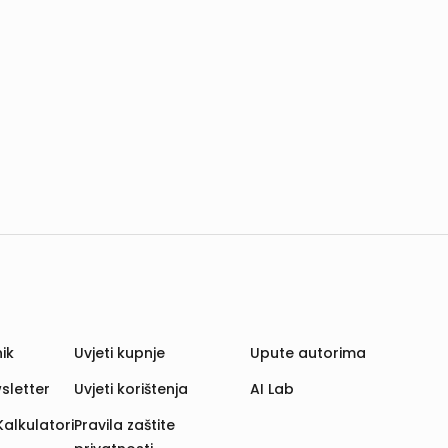
ik
Uvjeti kupnje
Upute autorima
sletter
Uvjeti korištenja
AI Lab
Kalkulatori
Pravila zaštite