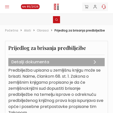
NN 85/2026
Početna
>
Alati
>
Obrasci
>
Prijedlog za brisanja predbilježbe
Prijedlog za brisanja predbilježbe
Detalji dokumenta
Predbilježba upisana u zemljišnu knjigu može se
brisati. Naime, člankom 68. st. 1. Zakona o
zemljišnim knjigama propisano je da će
zemljišnoknjižni sud dopustiti brisanje
predbilježbe na temelju isprave o odreknuću
predbilježenog knjižnog prava koja ispunjava sve
opće i posebne pretpostavke propisane tim
Zakonom.