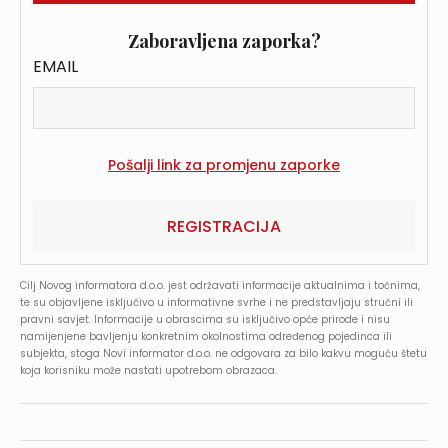
Zaboravljena zaporka?
EMAIL
REGISTRACIJA
Cilj Novog informatora d.o.o. jest održavati informacije aktualnima i točnima,
te su objavljene isključivo u informativne svrhe i ne predstavljaju stručni ili
pravni savjet. Informacije u obrascima su isključivo opće prirode i nisu
namijenjene bavljenju konkretnim okolnostima određenog pojedinca ili
subjekta, stoga Novi informator d.o.o. ne odgovara za bilo kakvu moguću štetu
koja korisniku može nastati upotrebom obrazaca.