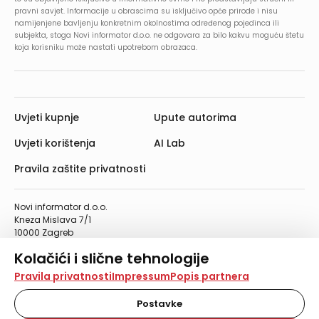
pravni savjet. Informacije u obrascima su isključivo opće prirode i nisu
namijenjene bavljenju konkretnim okolnostima određenog pojedinca ili
subjekta, stoga Novi informator d.o.o. ne odgovara za bilo kakvu moguću štetu
koja korisniku može nastati upotrebom obrazaca.
Uvjeti kupnje
Upute autorima
Uvjeti korištenja
AI Lab
Pravila zaštite privatnosti
Novi informator d.o.o.
Kneza Mislava 7/1
10000 Zagreb
Telefon: 01/4555-454
Kolačići i slične tehnologije
Telefaks: 01/4612-553
info@informator.hr
Na našoj web stranici koristimo kolačiće i slične
Pravila privatnosti
Impressum
Popis partnera
tehnologije za pohranu, čitanje i obradu informacija na
vašem uređaju. Time poboljšavamo korisničko iskustvo,
Postavke
PRATITE NAS:
analiziramo promet na stranici te prikazujemo sadržaje i