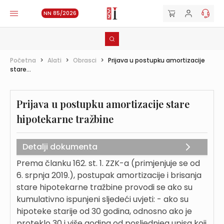
NN 85/2026
Početna
>
Alati
>
Obrasci
>
Prijava u postupku amortizacije
stare...
Prijava u postupku amortizacije stare
hipotekarne tražbine
Detalji dokumenta
Prema članku 162. st. 1. ZZK-a (primjenjuje se od
6. srpnja 2019.), postupak amortizacije i brisanja
stare hipotekarne tražbine provodi se ako su
kumulativno ispunjeni sljedeći uvjeti: - ako su
hipoteke starije od 30 godina, odnosno ako je
proteklo 30 i više godina od posljednjeg upisa koji