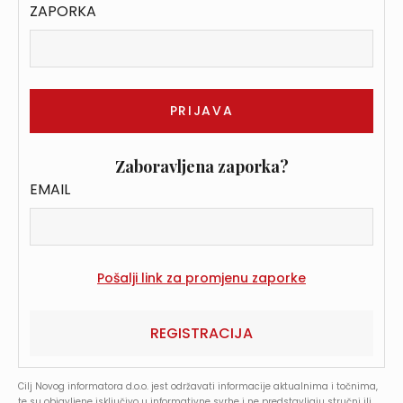
ZAPORKA
Zaboravljena zaporka?
EMAIL
REGISTRACIJA
Cilj Novog informatora d.o.o. jest održavati informacije aktualnima i točnima,
te su objavljene isključivo u informativne svrhe i ne predstavljaju stručni ili