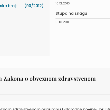
10.12.2010.
ke broj:
(90/2012)
Stupa na snagu
01.01.2011.
a Zakona o obveznom zdravstvenom
nom zdravstvenom osiguranju (»Narodne novine«, br. 13