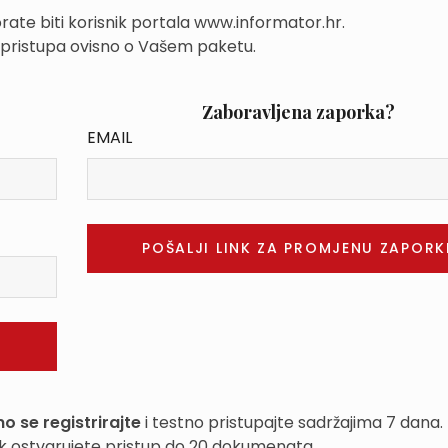
rate biti korisnik portala www.informator.hr.
 pristupa ovisno o Vašem paketu.
Zaboravljena zaporka?
EMAIL
o se registrirajte
i testno pristupajte sadržajima 7 dana.
k ostvarujete pristup do 20 dokumenata.