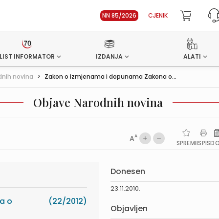
NN 85/2026
CJENIK
LIST INFORMATOR
IZDANJA
ALATI
dnih novina
>
Zakon o izmjenama i dopunama Zakona o...
Objave Narodnih novina
A
A
SPREMI
ISPIS
D
Donesen
23.11.2010.
a o
(22/2012)
Objavljen