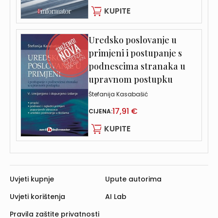
KUPITE
Uredsko poslovanje u
primjeni i postupanje s
podnescima stranaka u
upravnom postupku
Štefanija Kasabašić
17,91 €
CIJENA:
KUPITE
Uvjeti kupnje
Upute autorima
Uvjeti korištenja
AI Lab
Pravila zaštite privatnosti