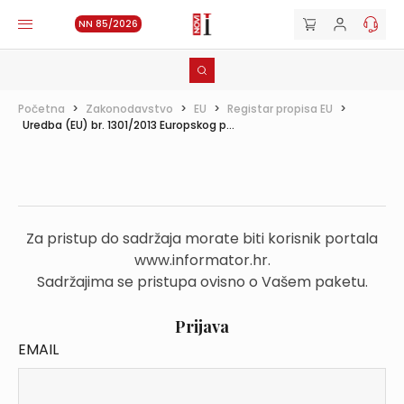
NN 85/2026
Početna
>
Zakonodavstvo
>
EU
>
Registar propisa EU
>
Uredba (EU) br. 1301/2013 Europskog p...
Za pristup do sadržaja morate biti korisnik portala
www.informator.hr.
Sadržajima se pristupa ovisno o Vašem paketu.
Prijava
EMAIL