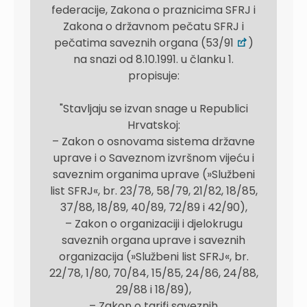
federacije, Zakona o praznicima SFRJ i
Zakona o državnom pečatu SFRJ i
pečatima saveznih organa (53/91
)
na snazi od 8.10.1991. u članku 1.
propisuje:
"Stavljaju se izvan snage u Republici
Hrvatskoj:
– Zakon o osnovama sistema državne
uprave i o Saveznom izvršnom vijeću i
saveznim organima uprave (»Službeni
list SFRJ«, br. 23/78, 58/79, 21/82, 18/85,
37/88, 18/89, 40/89, 72/89 i 42/90),
– Zakon o organizaciji i djelokrugu
saveznih organa uprave i saveznih
organizacija (»Službeni list SFRJ«, br.
22/78, 1/80, 70/84, 15/85, 24/86, 24/88,
29/88 i 18/89),
– Zakon o tarifi saveznih