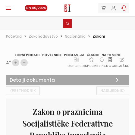
NN 85/2026
Početna
>
Zakonodavstvo
>
Nacionalno
>
Zakoni
ZBIRNI PODACI I POVEZNICE
POGLAVLJA
ČLANCI
NAPOMENE
A
A
USPOREDI
SPREMI
ISPIS
DOC
BILJEŠKE
Detalji dokumenta
PRETHODNIK
NASLJEDNIK
Zakon o praznicima
Socijalističke Federativne