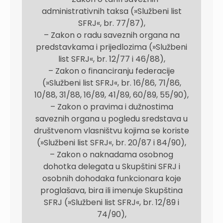
administrativnih taksa (»Službeni list
SFRJ«, br. 77/87),
– Zakon o radu saveznih organa na
predstavkama i prijedlozima (»Službeni
list SFRJ«, br. 12/77 i 46/88),
– Zakon o financiranju federacije
(»Službeni list SFRJ«, br. 16/86, 71/86,
10/88, 31/88, 16/89, 41/89, 60/89, 55/90),
– Zakon o pravima i dužnostima
saveznih organa u pogledu sredstava u
društvenom vlasništvu kojima se koriste
(»Službeni list SFRJ«, br. 20/87 i 84/90),
– Zakon o naknadama osobnog
dohotka delegata u Skupštini SFRJ i
osobnih dohodaka funkcionara koje
proglašava, bira ili imenuje Skupština
SFRJ (»Službeni list SFRJ«, br. 12/89 i
74/90),