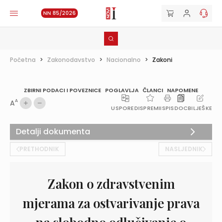
NN 85/2026
Početna
>
Zakonodavstvo
>
Nacionalno
>
Zakoni
ZBIRNI PODACI I POVEZNICE
POGLAVLJA
ČLANCI
NAPOMENE
A
A
USPOREDI
SPREMI
ISPIS
DOC
BILJEŠKE
Detalji dokumenta
PRETHODNIK
NASLJEDNIK
Zakon o zdravstvenim
mjerama za ostvarivanje prava