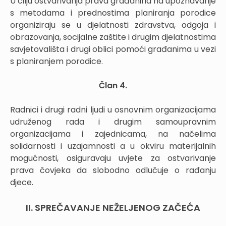
U cilju ostvarivanja prava građanina na upoznavanje
s metodama i prednostima planiranja porodice
organiziraju se u djelatnosti zdravstva, odgoja i
obrazovanja, socijalne zaštite i drugim djelatnostima
savjetovališta i drugi oblici pomoći građanima u vezi
s planiranjem porodice.
Član 4.
Radnici i drugi radni ljudi u osnovnim organizacijama
udruženog rada i drugim samoupravnim
organizacijama i zajednicama, na načelima
solidarnosti i uzajamnosti a u okviru materijalnih
mogućnosti, osiguravaju uvjete za ostvarivanje
prava čovjeka da slobodno odlučuje o rađanju
djece.
II. SPREČAVANJE NEŽELJENOG ZAČEĆA