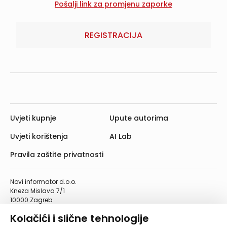
REGISTRACIJA
Uvjeti kupnje
Upute autorima
Uvjeti korištenja
AI Lab
Pravila zaštite privatnosti
Novi informator d.o.o.
Kneza Mislava 7/1
10000 Zagreb
Telefon: 01/4555-454
Kolačići i slične tehnologije
Telefaks: 01/4612-553