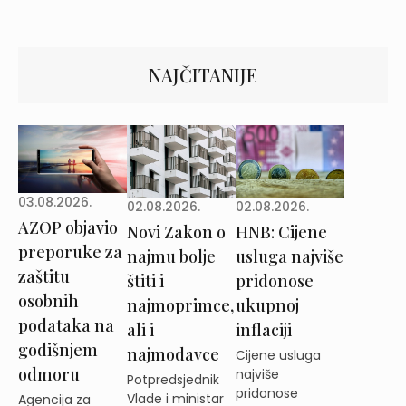
NAJČITANIJE
03.08.2026.
02.08.2026.
02.08.2026.
AZOP objavio
Novi Zakon o
HNB: Cijene
preporuke za
najmu bolje
usluga najviše
zaštitu
štiti i
pridonose
osobnih
najmoprimce,
ukupnoj
podataka na
ali i
inflaciji
godišnjem
najmodavce
Cijene usluga
odmoru
najviše
Potpredsjednik
pridonose
Vlade i ministar
Agencija za