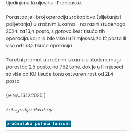
Ujedinjene Kraljevine i Francuske.
Porastao je i broj operacija zrakoplova (slijetanja i
polijetanja) u zračnim lukama - na razini studenoga
2024. za 13,4 posto, s gotovo šest tisuća tih
operacija, kojih je bilo više i u 11 mjeseci, za 12 posto ili
više od 133,2 tisuće operacija.
Teretni promet u zračnim lukama u studenome je
porastao 2,5 posto, na 752 tone, dok je u 11 mjeseci
sa više od 10,1 tisuće tona ostvaren rast od 21,4
posto.
(HINA, 13.12.2025.)
Fotografija: Pixabay
zračna luka
putnici
turizam