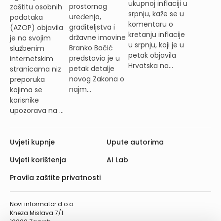
ukupnoj inflaciji u
prostornog
zaštitu osobnih
srpnju, kaže se u
uređenja,
podataka
komentaru o
graditeljstva i
(AZOP) objavila
kretanju inflacije
državne imovine
je na svojim
u srpnju, koji je u
Branko Bačić
službenim
petak objavila
predstavio je u
internetskim
Hrvatska na...
petak detalje
stranicama niz
novog Zakona o
preporuka
najm...
kojima se
korisnike
upozorava na ...
Uvjeti kupnje
Upute autorima
Uvjeti korištenja
AI Lab
Pravila zaštite privatnosti
Novi informator d.o.o.
Kneza Mislava 7/1