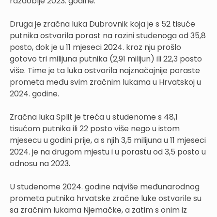
razdoblje 2023. godine.
Druga je zračna luka Dubrovnik koja je s 52 tisuće
putnika ostvarila porast na razini studenoga od 35,8
posto, dok je u 11 mjeseci 2024. kroz nju prošlo
gotovo tri milijuna putnika (2,91 milijun) ili 22,3 posto
više. Time je ta luka ostvarila najznačajnije poraste
prometa među svim zračnim lukama u Hrvatskoj u
2024. godine.
Zračna luka Split je treća u studenome s 48,1
tisućom putnika ili 22 posto više nego u istom
mjesecu u godini prije, a s njih 3,5 milijuna u 11 mjeseci
2024. je na drugom mjestu i u porastu od 3,5 posto u
odnosu na 2023.
U studenome 2024. godine najviše međunarodnog
prometa putnika hrvatske zračne luke ostvarile su
sa zračnim lukama Njemačke, a zatim s onim iz