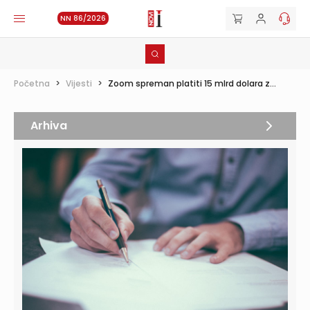
NN 86/2026
Početna
>
Vijesti
>
Zoom spreman platiti 15 mlrd dolara z...
Arhiva