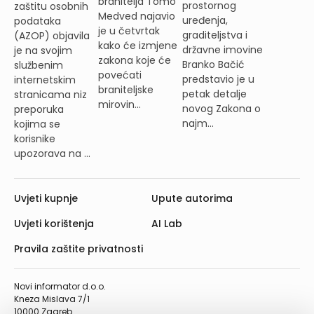
branitelja Tomo
prostornog
zaštitu osobnih
Medved najavio
uređenja,
podataka
je u četvrtak
graditeljstva i
(AZOP) objavila
kako će izmjene
državne imovine
je na svojim
zakona koje će
Branko Bačić
službenim
povećati
predstavio je u
internetskim
braniteljske
petak detalje
stranicama niz
mirovin...
novog Zakona o
preporuka
najm...
kojima se
korisnike
upozorava na ...
Uvjeti kupnje
Upute autorima
Uvjeti korištenja
AI Lab
Pravila zaštite privatnosti
Novi informator d.o.o.
Kneza Mislava 7/1
10000 Zagreb