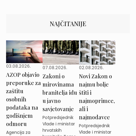
NAJČITANIJE
03.08.2026.
02.08.2026.
07.08.2026.
AZOP objavio
Novi Zakon o
Zakoni o
preporuke za
najmu bolje
mirovinama
zaštitu
štiti i
branitelja idu
osobnih
najmoprimce,
u javno
podataka na
ali i
savjetovanje
godišnjem
najmodavce
Potpredsjednik
odmoru
Vlade i ministar
Potpredsjednik
hrvatskih
Vlade i ministar
Agencija za